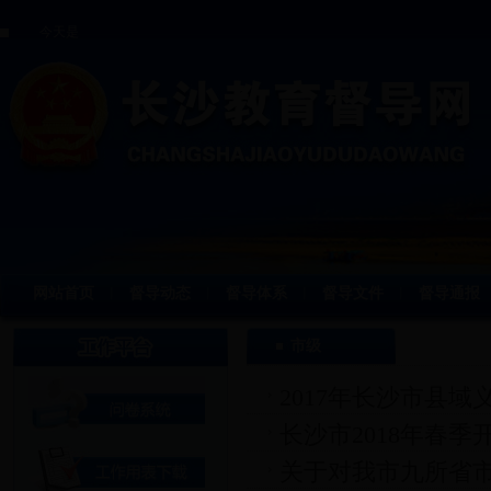
今天是
网站首页
督导动态
督导体系
督导文件
督导通报
丨
丨
丨
丨
市级
2017年长沙市县
长沙市2018年春
关于对我市九所省