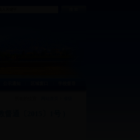
公示通知
区域窗口
学校督导
丨
丨
所在的位置：
网站首页
>
省级
〔2015〕1号 )