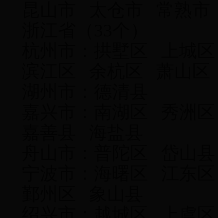
昆山市 太仓市 常熟市
浙江省（33个）
杭州市：拱墅区 上城区
滨江区 余杭区 萧山区
湖州市：德清县
嘉兴市：南湖区 秀洲区
嘉善县 海盐县
舟山市：普陀区 岱
宁波市：海曙区 江东区
鄞州区 象山县
绍兴市：越城区 上虞区