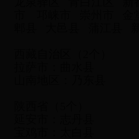
龙泉驿区 青白江区 新
市 邛崃市 崇州市 金
郫县 大邑县 蒲江县 
西藏自治区（2个）
拉萨市：曲水县
山南地区：乃东县
陕西省（5个）
延安市：志丹县
宝鸡市：太白县