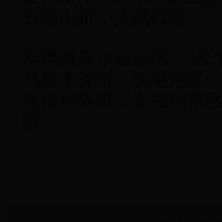
石嘴山市：大武口区
新疆维吾尔自治区（5个
乌鲁木齐市：头屯
克拉玛依市：克拉玛依区
区
网站首页
丨
组织机构